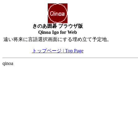
きのあ囲碁 ブラウザ版
Qinoa Igo for Web
遠い将来に言語選択画面にする埋め立て予定地。
トップページ | Top Page
qinoa